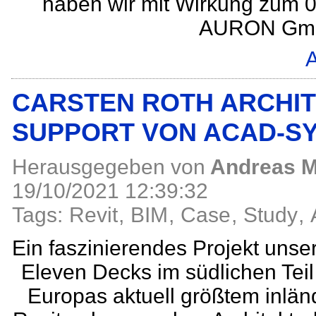
haben wir mit Wirkung zum 0
AURON GmbH
A
CARSTEN ROTH ARCHIT
SUPPORT VON ACAD-S
Herausgegeben von
Andreas M
19/10/2021 12:39:32
Tags:
Revit
,
BIM
,
Case
,
Study
,
Ein faszinierendes Projekt 
Eleven Decks im südlichen Tei
Europas aktuell größtem inlän