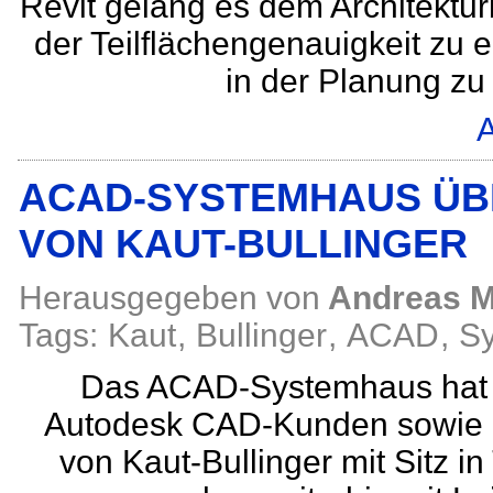
Revit gelang es dem Architektu
der Teilflächengenauigkeit zu
in der Planung z
A
ACAD-SYSTEMHAUS ÜB
VON KAUT-BULLINGER
Herausgegeben von
Andreas M
Tags:
Kaut
,
Bullinger
,
ACAD
,
S
Das ACAD-Systemhaus hat z
Autodesk CAD-Kunden sowie al
von Kaut-Bullinger mit Sitz