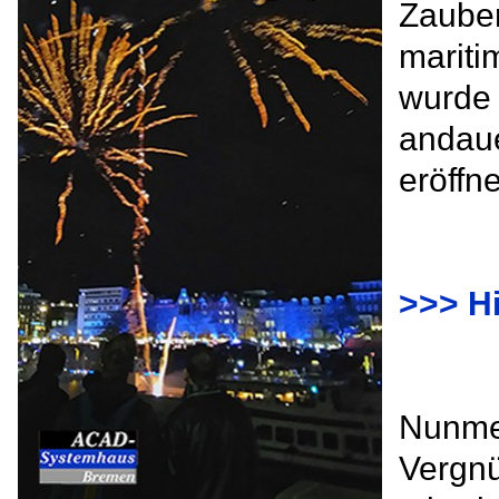
Zauber
mariti
wurde 
andaue
eröffne
>>> Hi
Nunmeh
Vergnü