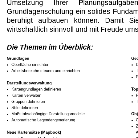
Umsetzung Ihrer Planungsaufgab
Grundlagenschulung ein solides Fundam
beruhigt aufbauen können. Damit Sie
wirtschaftlich sinnvoll und mit Freude u
Die Themen im Überblick:
Grundlagen
Geo
Oberfläche einrichten
D
Arbeitsbereiche steuern und einrichten
T
P
Darstellungsverwaltung
Kartengrundlagen definieren
Top
Karten verwalten
F
Gruppen definieren
T
Stile definieren
Maßstabsabhängige Darstellungsmodelle
Obj
Automatische Legendengenerierung
O
Z
Neue Kartensätze (Mapbook)
A