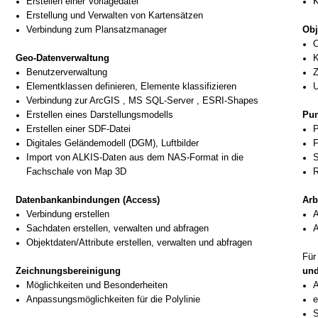
Erstellen einer Vorlagedatei
K
Erstellung und Verwalten von Kartensätzen
Verbindung zum Plansatzmanager
Obj
O
Geo-
Datenverwaltung
K
Benutzerverwaltung
Z
Elementklassen definieren, Elemente klassifizieren
Verbindung zur ArcGIS , MS SQL-
Server , ESRI-
Shapes
Erstellen eines Darstellungsmodells
Pun
Erstellen einer SDF-
Datei
P
Digitales Geländemodell (DGM), Luftbilder
F
Import von ALKIS-
Daten aus dem NAS-
Format in die
S
Fachschale von Map 3D
R
Datenbankanbindungen (Access)
Arb
Verbindung erstellen
A
Sachdaten erstellen, verwalten und abfragen
A
Objektdaten/Attribute erstellen, verwalten und abfragen
Fü
Zeichnungsbereinigung
und
Möglichkeiten und Besonderheiten
A
Anpassungsmöglichkeiten für die Polylinie
e
S