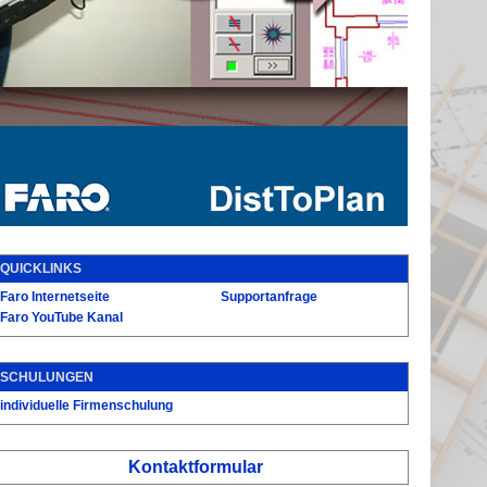
QUICKLINKS
Faro Internetseite
Supportanfrage
Faro YouTube Kanal
SCHULUNGEN
individuelle Firmenschulung
Kontaktformular