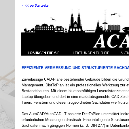
EFFIZIENTE VERMESSUNG UND STRUKTURIERTE SACHD
Zuverlässige CAD-
Pläne bestehender Gebäude bilden die Grundl
Management. DistToPlan ist ein professionelles Werkzeug zur e
Bestandsbauten. Mit einem bluetoothfähigen Laserdistanzmess
Laptop übergeben und dort in eine maßstabsgerechte CAD-
Zeic
Türen, Fenstern und diesen zugeordneten Sachdaten wie Nutzun
Das AutoCAD/AutoCAD LT basierte DistToPlan unterstützt indir
erforderlichen Messungen drastisch. Eine intelligente Struktur
Sachdaten nach gängigen Normen (z. B. DIN 277) in Datenbankqual