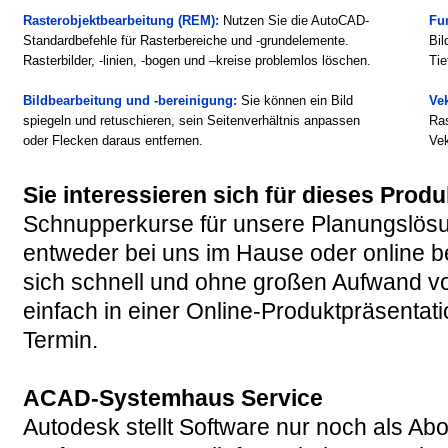
Rasterobjektbearbeitung (REM):
Nutzen Sie die AutoCAD-
Fu
Standardbefehle für Rasterbereiche und -grundelemente.
Bil
Rasterbilder, -linien, -bogen und –kreise problemlos löschen.
Ti
Bildbearbeitung und -bereinigung:
Sie können ein Bild
Ve
spiegeln und retuschieren, sein Seitenverhältnis anpassen
Ras
oder Flecken daraus entfernen.
Vek
Sie interessieren sich für dieses Prod
Schnupperkurse für unsere Planungslösun
entweder bei uns im Hause oder online be
sich schnell und ohne großen Aufwand vo
einfach in einer Online-
Produktpräsentati
Termin.
ACAD-
Systemhaus Service
Autodesk stellt Software nur noch als A